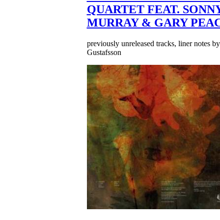
QUARTET FEAT. SONN
MURRAY & GARY PEA
previously unreleased tracks, liner notes b
Gustafsson