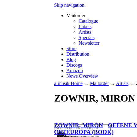
Skip navigation
Mailorder
Catalogue
Labels
Artists
Specials
Newsletter
Store
Distribution
Blog
Discogs
Amazon
News Overview
a-musik Home
→
Mailorder
→
Artists
→
ZOWNIR, MIRON
ZOWNIR, MIRON
-
OFFENE W
OSTEUROPA (BOOK)