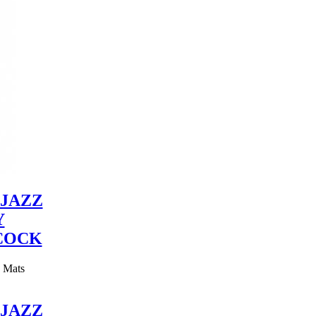
JAZZ
Y
COCK
y Mats
JAZZ