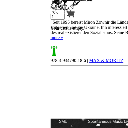
€
18.00
"Seit 1995 bereist Miron Zownir die Lände
Bulgarien und die Ukraine. Ihn interessie
Your cart is empty.
des real existierenden Sozialismus. Seine B
more »
978-3-934790-18-6 |
MAX & MORITZ