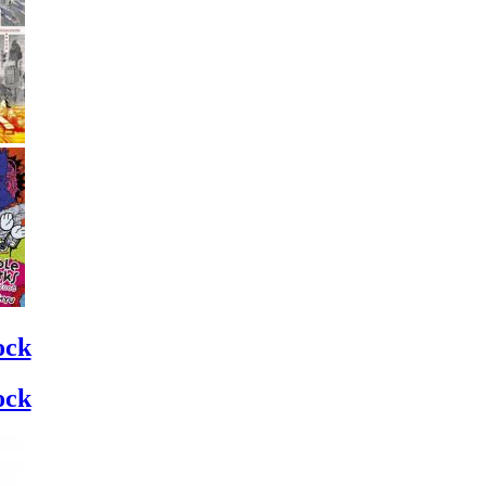
ock
ock