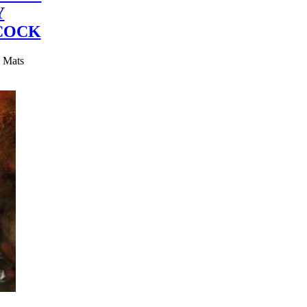
Y
COCK
y Mats